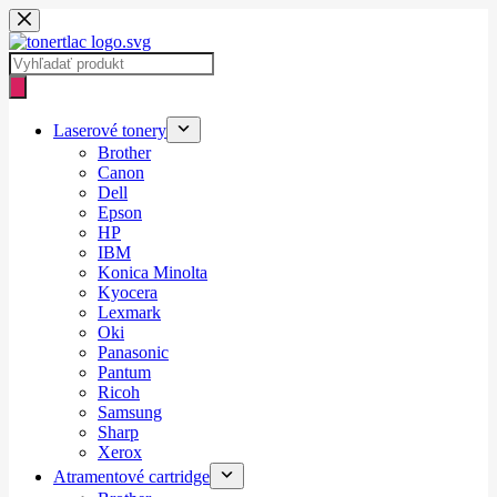
Skip
to
content
Products
search
Laserové tonery
Brother
Canon
Dell
Epson
HP
IBM
Konica Minolta
Kyocera
Lexmark
Oki
Panasonic
Pantum
Ricoh
Samsung
Sharp
Xerox
Atramentové cartridge