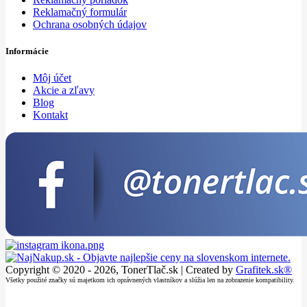
Reklamačný formulár
Ochrana osobných údajov
Informácie
Môj účet
Akcie a zľavy
Blog
Kontakt
Copyright © 2020 - 2026, TonerTlač.sk | Created by
Grafitek.sk®
Všetky použité značky sú majetkom ich oprávnených vlastníkov a slúžia len na zobrazenie kompatibility.