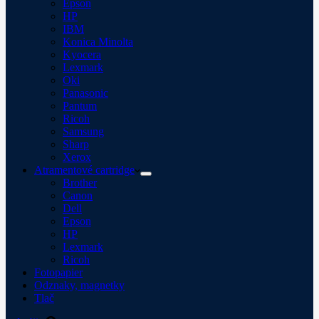
Epson
HP
IBM
Konica Minolta
Kyocera
Lexmark
Oki
Panasonic
Pantum
Ricoh
Samsung
Sharp
Xerox
Atramentové cartridge
Brother
Canon
Dell
Epson
HP
Lexmark
Ricoh
Fotopapier
Odznaky, magnetky
Tlač