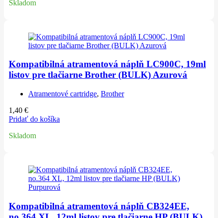
Skladom
Kompatibilná atramentová náplň LC900C, 19ml
listov pre tlačiarne Brother (BULK) Azurová
Atramentové cartridge
,
Brother
1,40
€
Pridať do košíka
Skladom
Kompatibilná atramentová náplň CB324EE,
no.364 XL, 12ml listov pre tlačiarne HP (BULK)