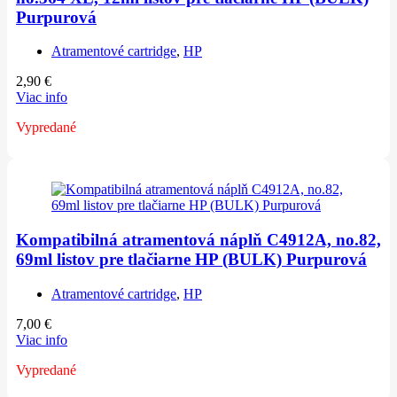
Purpurová
Atramentové cartridge
,
HP
2,90
€
Viac info
Vypredané
Kompatibilná atramentová náplň C4912A, no.82,
69ml listov pre tlačiarne HP (BULK) Purpurová
Atramentové cartridge
,
HP
7,00
€
Viac info
Vypredané