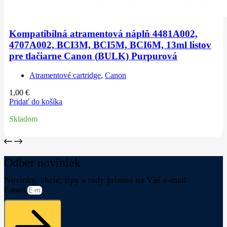
Kompatibilná atramentová náplň 4481A002,
4707A002, BCI3M, BCI5M, BCI6M, 13ml listov
pre tlačiarne Canon (BULK) Purpurová
Atramentové cartridge
,
Canon
1,00
€
Pridať do košíka
Skladom
Odber noviniek
Novinky, akcie, tipy a rady priamo na Váš e-mail
E-mail