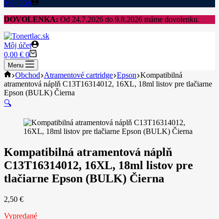
Môj účet
DOVOLENKA:
Od 24.7.2026 do 9.8.2026 máme dovolenku.
Môj účet
Shopping
0,00
€
0
cart
Menu
Home
Obchod
Atramentové cartridge
Epson
Kompatibilná
atramentová náplň C13T16314012, 16XL, 18ml listov pre tlačiarne
Epson (BULK) Čierna
🔍
Kompatibilná atramentová náplň
C13T16314012, 16XL, 18ml listov pre
tlačiarne Epson (BULK) Čierna
2,50
€
Vypredané