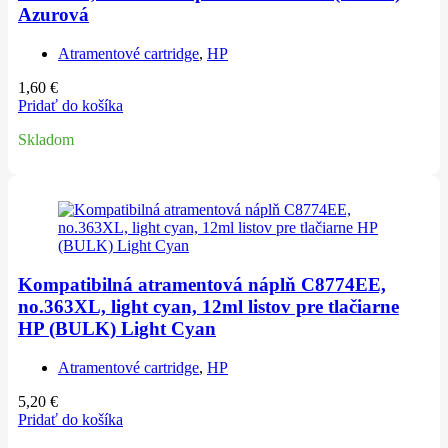
Azurová
Atramentové cartridge
,
HP
1,60
€
Pridať do košíka
Skladom
Kompatibilná atramentová náplň C8774EE,
no.363XL, light cyan, 12ml listov pre tlačiarne
HP (BULK) Light Cyan
Atramentové cartridge
,
HP
5,20
€
Pridať do košíka