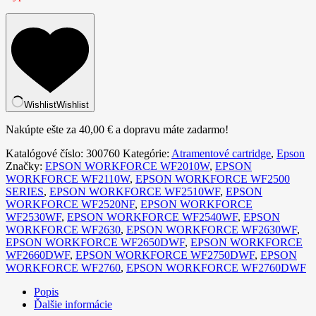
Wishlist
Wishlist
Nakúpte ešte za
40,00
€
a dopravu máte zadarmo!
Katalógové číslo:
300760
Kategórie:
Atramentové cartridge
,
Epson
Značky:
EPSON WORKFORCE WF2010W
,
EPSON
WORKFORCE WF2110W
,
EPSON WORKFORCE WF2500
SERIES
,
EPSON WORKFORCE WF2510WF
,
EPSON
WORKFORCE WF2520NF
,
EPSON WORKFORCE
WF2530WF
,
EPSON WORKFORCE WF2540WF
,
EPSON
WORKFORCE WF2630
,
EPSON WORKFORCE WF2630WF
,
EPSON WORKFORCE WF2650DWF
,
EPSON WORKFORCE
WF2660DWF
,
EPSON WORKFORCE WF2750DWF
,
EPSON
WORKFORCE WF2760
,
EPSON WORKFORCE WF2760DWF
Popis
Ďalšie informácie