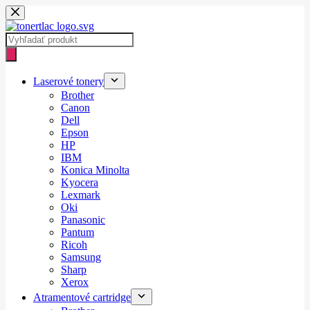
Skip
to
content
Products
search
Laserové tonery
Brother
Canon
Dell
Epson
HP
IBM
Konica Minolta
Kyocera
Lexmark
Oki
Panasonic
Pantum
Ricoh
Samsung
Sharp
Xerox
Atramentové cartridge