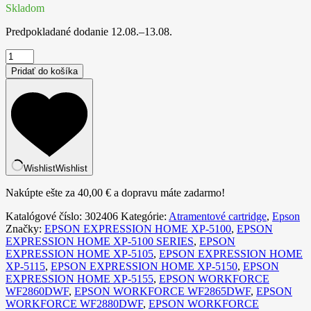
Skladom
Predpokladané dodanie
12.08.–13.08.
množstvo
Kompatibilná
Pridať do košíka
atramentová
náplň
C13T02W34010,
502XL,
14ml
listov
pre
tlačiarne
Wishlist
Wishlist
Epson
(BULK)
Nakúpte ešte za
40,00
€
a dopravu máte zadarmo!
Purpurová
Katalógové číslo:
302406
Kategórie:
Atramentové cartridge
,
Epson
Značky:
EPSON EXPRESSION HOME XP-5100
,
EPSON
EXPRESSION HOME XP-5100 SERIES
,
EPSON
EXPRESSION HOME XP-5105
,
EPSON EXPRESSION HOME
XP-5115
,
EPSON EXPRESSION HOME XP-5150
,
EPSON
EXPRESSION HOME XP-5155
,
EPSON WORKFORCE
WF2860DWF
,
EPSON WORKFORCE WF2865DWF
,
EPSON
WORKFORCE WF2880DWF
,
EPSON WORKFORCE