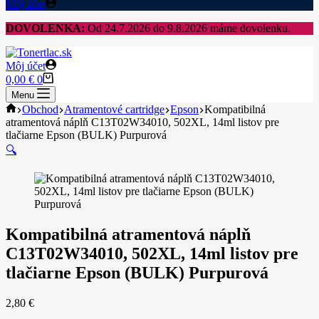
Môj účet
DOVOLENKA:
Od 24.7.2026 do 9.8.2026 máme dovolenku.
Môj účet
Shopping
0,00
€
0
cart
Menu
Home
Obchod
Atramentové cartridge
Epson
Kompatibilná
atramentová náplň C13T02W34010, 502XL, 14ml listov pre
tlačiarne Epson (BULK) Purpurová
🔍
Kompatibilná atramentová náplň
C13T02W34010, 502XL, 14ml listov pre
tlačiarne Epson (BULK) Purpurová
2,80
€