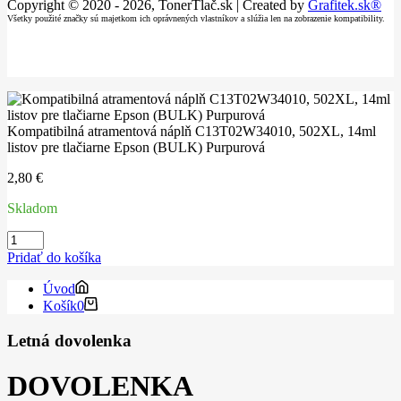
Copyright © 2020 - 2026, TonerTlač.sk | Created by
Grafitek.sk®
Všetky použité značky sú majetkom ich oprávnených vlastníkov a slúžia len na zobrazenie kompatibility.
Kompatibilná atramentová náplň C13T02W34010, 502XL, 14ml
listov pre tlačiarne Epson (BULK) Purpurová
2,80
€
Skladom
množstvo
Kompatibilná
Pridať do košíka
atramentová
náplň
Úvod
C13T02W34010,
Košík
0
502XL,
14ml
Letná dovolenka
listov
pre
DOVOLENKA
tlačiarne
Epson