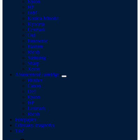
Epson
HP
IBM
Konica Minolta
Kyocera
Lexmark
Oki
Panasonic
Pantum
Ricoh
Samsung
Sharp
Xerox
Atramentové cartridge
Brother
Canon
Dell
Epson
HP
Lexmark
Ricoh
Fotopapier
Odznaky, magnetky
Tlač