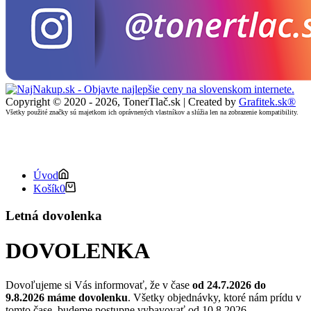
Copyright © 2020 - 2026, TonerTlač.sk | Created by
Grafitek.sk®
Všetky použité značky sú majetkom ich oprávnených vlastníkov a slúžia len na zobrazenie kompatibility.
Úvod
Košík
0
Letná dovolenka
DOVOLENKA
Dovoľujeme si Vás informovať, že v čase
od 24.7.2026 do
9.8.2026
máme dovolenku
. Všetky objednávky, ktoré nám prídu v
tomto čase, budeme postupne vybavovať od 10.8.2026.