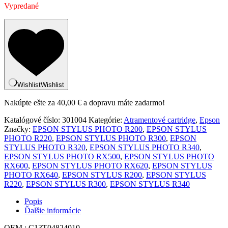
Vypredané
Wishlist
Wishlist
Nakúpte ešte za
40,00
€
a dopravu máte zadarmo!
Katalógové číslo:
301004
Kategórie:
Atramentové cartridge
,
Epson
Značky:
EPSON STYLUS PHOTO R200
,
EPSON STYLUS
PHOTO R220
,
EPSON STYLUS PHOTO R300
,
EPSON
STYLUS PHOTO R320
,
EPSON STYLUS PHOTO R340
,
EPSON STYLUS PHOTO RX500
,
EPSON STYLUS PHOTO
RX600
,
EPSON STYLUS PHOTO RX620
,
EPSON STYLUS
PHOTO RX640
,
EPSON STYLUS R200
,
EPSON STYLUS
R220
,
EPSON STYLUS R300
,
EPSON STYLUS R340
Popis
Ďalšie informácie
OEM : C13T04824010