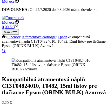
Môj účet
DOVOLENKA:
Od 24.7.2026 do 9.8.2026 máme dovolenku.
Môj účet
Shopping
0,00
€
0
cart
Menu
Home
Obchod
Atramentové cartridge
Epson
Kompatibilná
atramentová náplň C13T04824010, T0482, 15ml listov pre tlačiarne
Epson (ORINK BULK) Azurová
🔍
Kompatibilná atramentová náplň
C13T04824010, T0482, 15ml listov pre
tlačiarne Epson (ORINK BULK) Azurová
2,20
€