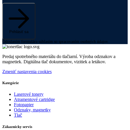
Prihlásiť sa
Odoslaním formulára súhlasím so spracovaním osobných údajov.
Predaj spotrebného materiálu do tlačiarní. Výroba odznakov a
magnetiek. Digitálna tlač dokumentov, vizitiek a letákov.
Zmeniť nastavenia cookies
Kategórie
Laserové tonery
Atramentové cartridge
Fotopapier
Odznaky, magnetky
Tlač
Zákaznícky servis