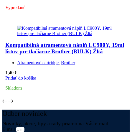
Vypredané
Kompatibilná atramentová náplň LC900Y, 19ml
listov pre tlačiarne Brother (BULK) Žltá
Atramentové cartridge
,
Brother
1,40
€
Pridať do košíka
Skladom
Odber noviniek
Novinky, akcie, tipy a rady priamo na Váš e-mail
E-mail