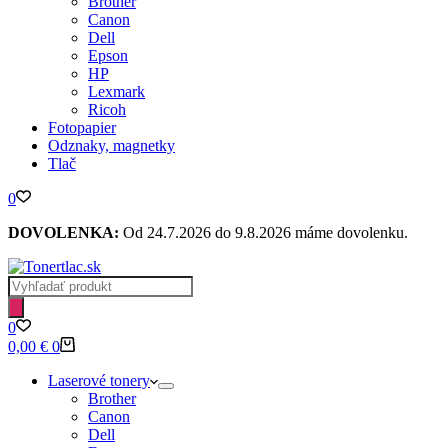
Brother
Canon
Dell
Epson
HP
Lexmark
Ricoh
Fotopapier
Odznaky, magnetky
Tlač
0
DOVOLENKA:
Od 24.7.2026 do 9.8.2026 máme dovolenku.
Products
search
0
Shopping
0,00
€
0
cart
Laserové tonery
Brother
Canon
Dell