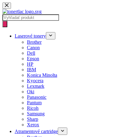
Skip
to
content
Products
search
Laserové tonery
Brother
Canon
Dell
Epson
HP
IBM
Konica Minolta
Kyocera
Lexmark
Oki
Panasonic
Pantum
Ricoh
Samsung
Sharp
Xerox
Atramentové cartridge