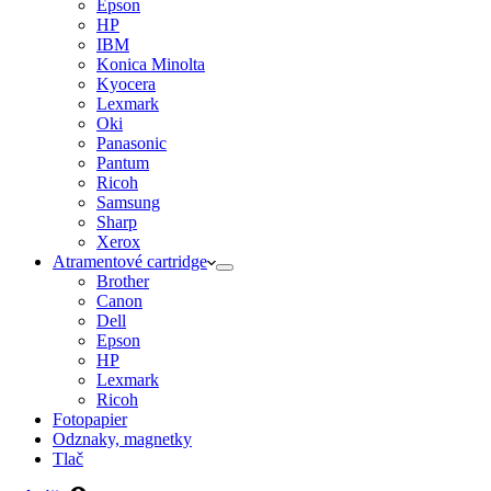
Epson
HP
IBM
Konica Minolta
Kyocera
Lexmark
Oki
Panasonic
Pantum
Ricoh
Samsung
Sharp
Xerox
Atramentové cartridge
Brother
Canon
Dell
Epson
HP
Lexmark
Ricoh
Fotopapier
Odznaky, magnetky
Tlač