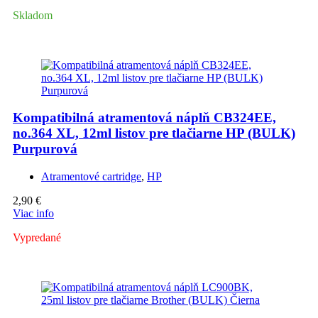
Skladom
Kompatibilná atramentová náplň CB324EE,
no.364 XL, 12ml listov pre tlačiarne HP (BULK)
Purpurová
Atramentové cartridge
,
HP
2,90
€
Viac info
Vypredané