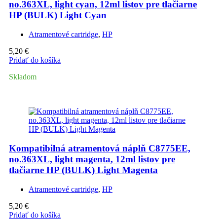
no.363XL, light cyan, 12ml listov pre tlačiarne
HP (BULK) Light Cyan
Atramentové cartridge
,
HP
5,20
€
Pridať do košíka
Skladom
Kompatibilná atramentová náplň C8775EE,
no.363XL, light magenta, 12ml listov pre
tlačiarne HP (BULK) Light Magenta
Atramentové cartridge
,
HP
5,20
€
Pridať do košíka