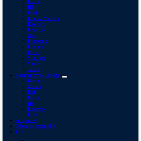
Epson
HP
IBM
Konica Minolta
Kyocera
Lexmark
Oki
Panasonic
Pantum
Ricoh
Samsung
Sharp
Xerox
Atramentové cartridge
Brother
Canon
Dell
Epson
HP
Lexmark
Ricoh
Fotopapier
Odznaky, magnetky
Tlač