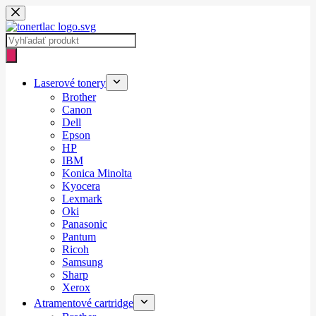
Skip
to
content
Products
search
Laserové tonery
Brother
Canon
Dell
Epson
HP
IBM
Konica Minolta
Kyocera
Lexmark
Oki
Panasonic
Pantum
Ricoh
Samsung
Sharp
Xerox
Atramentové cartridge