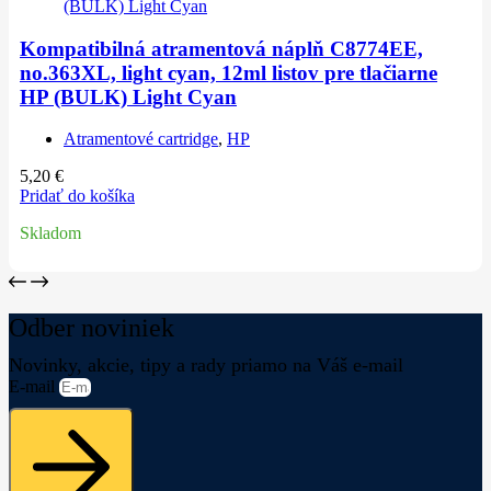
Kompatibilná atramentová náplň C8774EE,
no.363XL, light cyan, 12ml listov pre tlačiarne
HP (BULK) Light Cyan
Atramentové cartridge
,
HP
5,20
€
Pridať do košíka
Skladom
Odber noviniek
Novinky, akcie, tipy a rady priamo na Váš e-mail
E-mail