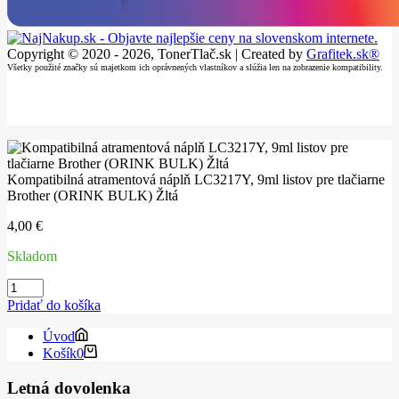
Copyright © 2020 - 2026, TonerTlač.sk | Created by
Grafitek.sk®
Všetky použité značky sú majetkom ich oprávnených vlastníkov a slúžia len na zobrazenie kompatibility.
Kompatibilná atramentová náplň LC3217Y, 9ml listov pre tlačiarne
Brother (ORINK BULK) Žltá
4,00
€
Skladom
množstvo
Kompatibilná
Pridať do košíka
atramentová
náplň
Úvod
LC3217Y,
Košík
0
9ml
listov
Letná dovolenka
pre