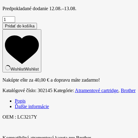
Predpokladané dodanie
12.08.–13.08.
množstvo
Kompatibilná
Pridať do košíka
atramentová
náplň
LC3217Y,
9ml
listov
pre
tlačiarne
Brother
Wishlist
Wishlist
(ORINK
BULK)
Nakúpte ešte za
40,00
€
a dopravu máte zadarmo!
Žltá
Katalógové číslo:
302145
Kategórie:
Atramentové cartridge
,
Brother
Popis
Ďalšie informácie
OEM : LC3217Y
Kompatibilná atramentová kazeta pre Brother