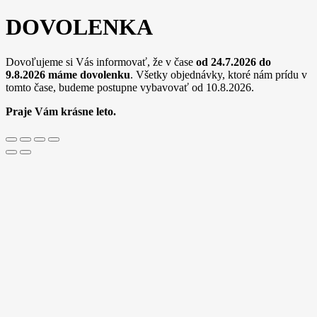
tlačiarne
DOVOLENKA
Brother
(ORINK
BULK)
Dovoľujeme si Vás informovať, že v čase
od 24.7.2026 do
Žltá
9.8.2026
máme dovolenku
. Všetky objednávky, ktoré nám prídu v
tomto čase, budeme postupne vybavovať od 10.8.2026.
Praje Vám krásne leto.