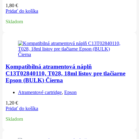
1,80
€
Pridať do košíka
Skladom
Kompatibilná atramentová náplň
C13T02840110, T028, 18ml listov pre tlačiarne
Epson (BULK) Čierna
Atramentové cartridge
,
Epson
1,20
€
Pridať do košíka
Skladom