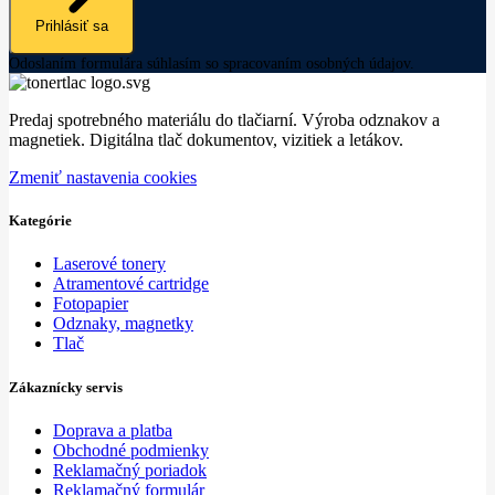
Prihlásiť sa
Odoslaním formulára súhlasím so spracovaním osobných údajov.
Predaj spotrebného materiálu do tlačiarní. Výroba odznakov a
magnetiek. Digitálna tlač dokumentov, vizitiek a letákov.
Zmeniť nastavenia cookies
Kategórie
Laserové tonery
Atramentové cartridge
Fotopapier
Odznaky, magnetky
Tlač
Zákaznícky servis
Doprava a platba
Obchodné podmienky
Reklamačný poriadok
Reklamačný formulár