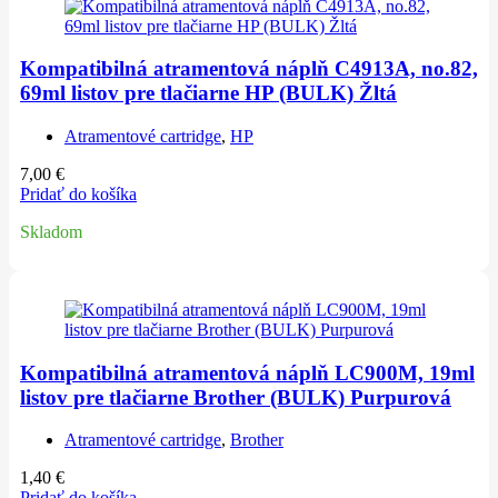
Kompatibilná atramentová náplň C4913A, no.82,
69ml listov pre tlačiarne HP (BULK) Žltá
Atramentové cartridge
,
HP
7,00
€
Pridať do košíka
Skladom
Kompatibilná atramentová náplň LC900M, 19ml
listov pre tlačiarne Brother (BULK) Purpurová
Atramentové cartridge
,
Brother
1,40
€
Pridať do košíka