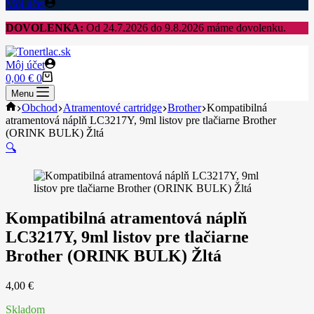
Môj účet
DOVOLENKA:
Od 24.7.2026 do 9.8.2026 máme dovolenku.
Môj účet
Shopping
0,00
€
0
cart
Menu
Home
Obchod
Atramentové cartridge
Brother
Kompatibilná
atramentová náplň LC3217Y, 9ml listov pre tlačiarne Brother
(ORINK BULK) Žltá
🔍
Kompatibilná atramentová náplň
LC3217Y, 9ml listov pre tlačiarne
Brother (ORINK BULK) Žltá
4,00
€
Skladom