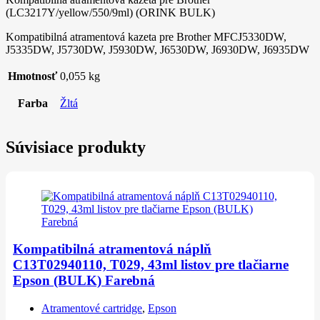
(LC3217Y/yellow/550/9ml) (ORINK BULK)
Kompatibilná atramentová kazeta pre Brother MFCJ5330DW,
J5335DW, J5730DW, J5930DW, J6530DW, J6930DW, J6935DW
Hmotnosť
0,055 kg
Farba
Žltá
Súvisiace produkty
Kompatibilná atramentová náplň
C13T02940110, T029, 43ml listov pre tlačiarne
Epson (BULK) Farebná
Atramentové cartridge
,
Epson