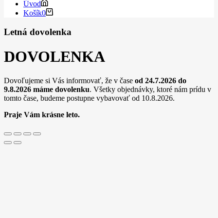
náplň
Úvod
106R03887,
Košík
0
Eastern
Europe,
Letná dovolenka
12100
listov
DOVOLENKA
pre
tlačiarne
Xerox
Dovoľujeme si Vás informovať, že v čase
od 24.7.2026 do
(Orink
9.8.2026
máme dovolenku
. Všetky objednávky, ktoré nám prídu v
white
tomto čase, budeme postupne vybavovať od 10.8.2026.
box)
Čierna
Praje Vám krásne leto.