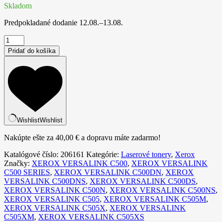
Skladom
Predpokladané dodanie
12.08.–13.08.
množstvo
Kompatibilná
Pridať do košíka
tonerová
náplň
106R03887,
Eastern
Europe,
12100
listov
pre
Wishlist
Wishlist
tlačiarne
Xerox
Nakúpte ešte za
40,00
€
a dopravu máte zadarmo!
(Orink
Katalógové číslo:
206161
Kategórie:
Laserové tonery
,
Xerox
white
Značky:
XEROX VERSALINK C500
,
XEROX VERSALINK
box)
C500 SERIES
,
XEROX VERSALINK C500DN
,
XEROX
Čierna
VERSALINK C500DNS
,
XEROX VERSALINK C500DS
,
XEROX VERSALINK C500N
,
XEROX VERSALINK C500NS
,
XEROX VERSALINK C505
,
XEROX VERSALINK C505M
,
XEROX VERSALINK C505X
,
XEROX VERSALINK
C505XM
,
XEROX VERSALINK C505XS