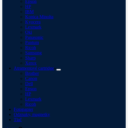
Epson
HP
IBM
Konica Minolta
Kyocera
Lexmark
Oki
Panasonic
Pantum
Ricoh
Samsung
Sharp
Xerox
Atramentové cartridge
Brother
Canon
Dell
Epson
HP
Lexmark
Ricoh
Fotopapier
Odznaky, magnetky
Tlač