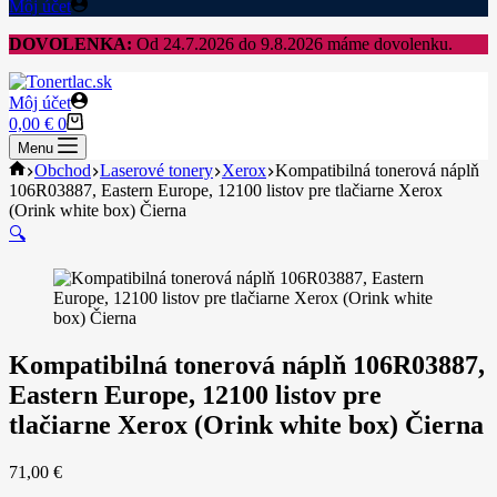
Môj účet
DOVOLENKA:
Od 24.7.2026 do 9.8.2026 máme dovolenku.
Môj účet
Shopping
0,00
€
0
cart
Menu
Home
Obchod
Laserové tonery
Xerox
Kompatibilná tonerová náplň
106R03887, Eastern Europe, 12100 listov pre tlačiarne Xerox
(Orink white box) Čierna
🔍
Kompatibilná tonerová náplň 106R03887,
Eastern Europe, 12100 listov pre
tlačiarne Xerox (Orink white box) Čierna
71,00
€