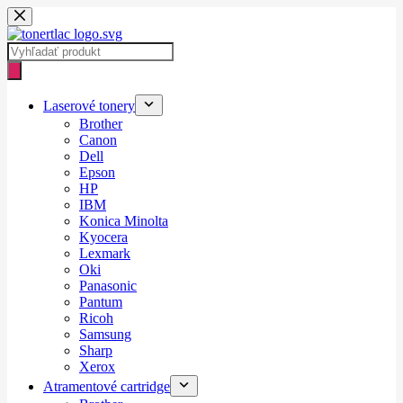
Skip
to
content
Products
search
Laserové tonery
Brother
Canon
Dell
Epson
HP
IBM
Konica Minolta
Kyocera
Lexmark
Oki
Panasonic
Pantum
Ricoh
Samsung
Sharp
Xerox
Atramentové cartridge