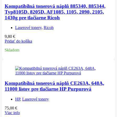
Kompatibilná tonerová náplň 885340, 885344,
Typ8105D, 8205D, AF1085, 1105, 2090, 2105,
1430g pre tlačiarne Ricoh
Laserové tonery
,
Ricoh
9,80
€
Pridať do košíka
Skladom
Kompatibilná tonerová náplň CE263A, 648A,
11000 listov pre tlačiarne HP Purpurová
HP
,
Laserové tonery
75,00
€
Viac info