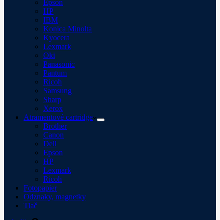
Epson
HP
IBM
Konica Minolta
Kyocera
Lexmark
Oki
Panasonic
Pantum
Ricoh
Samsung
Sharp
Xerox
Atramentové cartridge
Brother
Canon
Dell
Epson
HP
Lexmark
Ricoh
Fotopapier
Odznaky, magnetky
Tlač