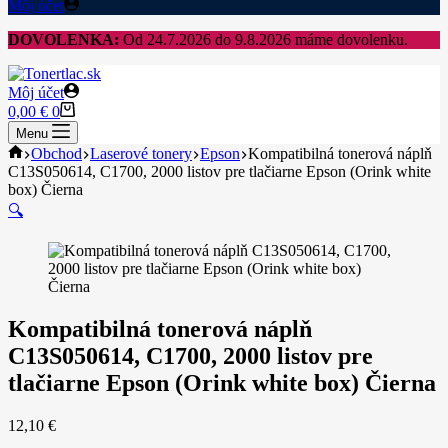
Môj účet
DOVOLENKA:
Od 24.7.2026 do 9.8.2026 máme dovolenku.
Môj účet
Shopping
0,00
€
0
cart
Menu
Home
Obchod
Laserové tonery
Epson
Kompatibilná tonerová náplň
C13S050614, C1700, 2000 listov pre tlačiarne Epson (Orink white
box) Čierna
🔍
Kompatibilná tonerová náplň
C13S050614, C1700, 2000 listov pre
tlačiarne Epson (Orink white box) Čierna
12,10
€