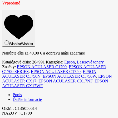
Vypredané
Wishlist
Wishlist
Nakúpte ešte za
40,00
€
a dopravu máte zadarmo!
Katalógové číslo:
204991
Kategórie:
Epson
,
Laserové tonery
Značky:
EPSON ACULASER C1700
,
EPSON ACULASER
C1700 SERIES
,
EPSON ACULASER C1750
,
EPSON
ACULASER C1750N
,
EPSON ACULASER C1750W
,
EPSON
ACULASER CX17
,
EPSON ACULASER CX17NF
,
EPSON
ACULASER CX17WF
Popis
Ďalšie informácie
OEM : C13S050614
NAZOV : C1700