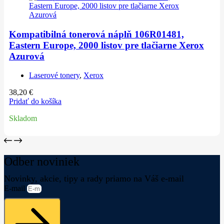
Kompatibilná tonerová náplň 106R01481,
Eastern Europe, 2000 listov pre tlačiarne Xerox
Azurová
Laserové tonery
,
Xerox
38,20
€
Pridať do košíka
Skladom
Odber noviniek
Novinky, akcie, tipy a rady priamo na Váš e-mail
E-mail