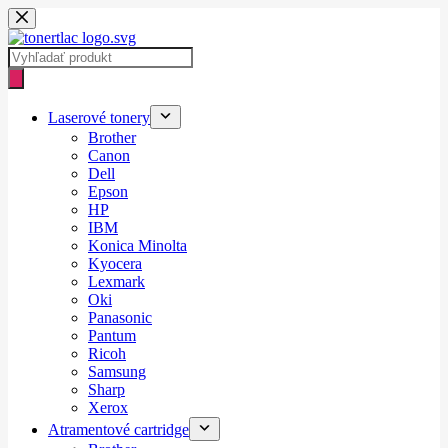
Skip
to
content
Products
search
Laserové tonery
Brother
Canon
Dell
Epson
HP
IBM
Konica Minolta
Kyocera
Lexmark
Oki
Panasonic
Pantum
Ricoh
Samsung
Sharp
Xerox
Atramentové cartridge