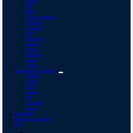
Epson
HP
IBM
Konica Minolta
Kyocera
Lexmark
Oki
Panasonic
Pantum
Ricoh
Samsung
Sharp
Xerox
Atramentové cartridge
Brother
Canon
Dell
Epson
HP
Lexmark
Ricoh
Fotopapier
Odznaky, magnetky
Tlač