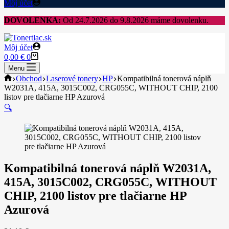
Môj účet
DOVOLENKA:
Od 24.7.2026 do 9.8.2026 máme dovolenku.
Môj účet
Shopping
0,00
€
0
cart
Menu
Home
Obchod
Laserové tonery
HP
Kompatibilná tonerová náplň
W2031A, 415A, 3015C002, CRG055C, WITHOUT CHIP, 2100
listov pre tlačiarne HP Azurová
🔍
Kompatibilná tonerová náplň W2031A,
415A, 3015C002, CRG055C, WITHOUT
CHIP, 2100 listov pre tlačiarne HP
Azurová