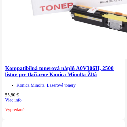
Kompatibilná tonerová náplň A0V306H, 2500
listov pre tlačiarne Konica Minolta Žltá
Konica Minolta
,
Laserové tonery
55,80
€
Viac info
Vypredané