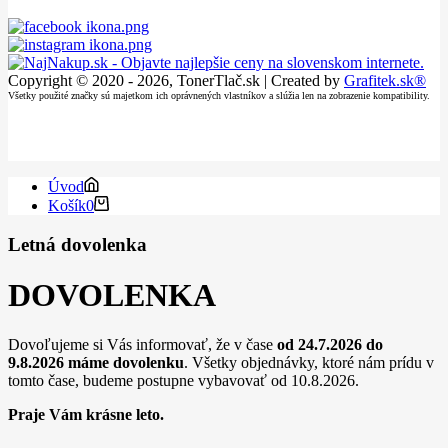
Copyright © 2020 - 2026, TonerTlač.sk | Created by
Grafitek.sk®
Všetky použité značky sú majetkom ich oprávnených vlastníkov a slúžia len na zobrazenie kompatibility.
Úvod
Košík
0
Letná dovolenka
DOVOLENKA
Dovoľujeme si Vás informovať, že v čase
od 24.7.2026 do
9.8.2026
máme dovolenku
. Všetky objednávky, ktoré nám prídu v
tomto čase, budeme postupne vybavovať od 10.8.2026.
Praje Vám krásne leto.