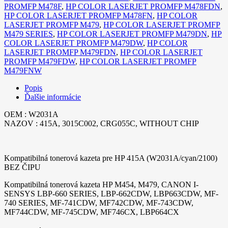
PROMFP M478F
,
HP COLOR LASERJET PROMFP M478FDN
,
HP COLOR LASERJET PROMFP M478FN
,
HP COLOR
LASERJET PROMFP M479
,
HP COLOR LASERJET PROMFP
M479 SERIES
,
HP COLOR LASERJET PROMFP M479DN
,
HP
COLOR LASERJET PROMFP M479DW
,
HP COLOR
LASERJET PROMFP M479FDN
,
HP COLOR LASERJET
PROMFP M479FDW
,
HP COLOR LASERJET PROMFP
M479FNW
Popis
Ďalšie informácie
OEM : W2031A
NAZOV : 415A, 3015C002, CRG055C, WITHOUT CHIP
Kompatibilná tonerová kazeta pre HP 415A (W2031A/cyan/2100)
BEZ ČIPU
Kompatibilná tonerová kazeta HP M454, M479, CANON I-
SENSYS LBP-660 SERIES, LBP-662CDW, LBP663CDW, MF-
740 SERIES, MF-741CDW, MF742CDW, MF-743CDW,
MF744CDW, MF-745CDW, MF746CX, LBP664CX