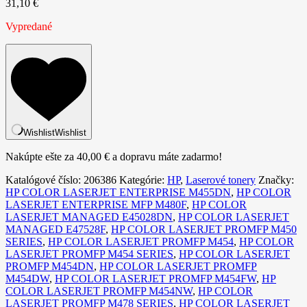
31,10
€
Vypredané
Wishlist
Wishlist
Nakúpte ešte za
40,00
€
a dopravu máte zadarmo!
Katalógové číslo:
206386
Kategórie:
HP
,
Laserové tonery
Značky:
HP COLOR LASERJET ENTERPRISE M455DN
,
HP COLOR
LASERJET ENTERPRISE MFP M480F
,
HP COLOR
LASERJET MANAGED E45028DN
,
HP COLOR LASERJET
MANAGED E47528F
,
HP COLOR LASERJET PROMFP M450
SERIES
,
HP COLOR LASERJET PROMFP M454
,
HP COLOR
LASERJET PROMFP M454 SERIES
,
HP COLOR LASERJET
PROMFP M454DN
,
HP COLOR LASERJET PROMFP
M454DW
,
HP COLOR LASERJET PROMFP M454FW
,
HP
COLOR LASERJET PROMFP M454NW
,
HP COLOR
LASERJET PROMFP M478 SERIES
,
HP COLOR LASERJET