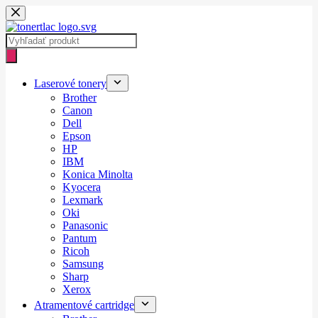
Skip
to
content
Products
search
Laserové tonery
Brother
Canon
Dell
Epson
HP
IBM
Konica Minolta
Kyocera
Lexmark
Oki
Panasonic
Pantum
Ricoh
Samsung
Sharp
Xerox
Atramentové cartridge