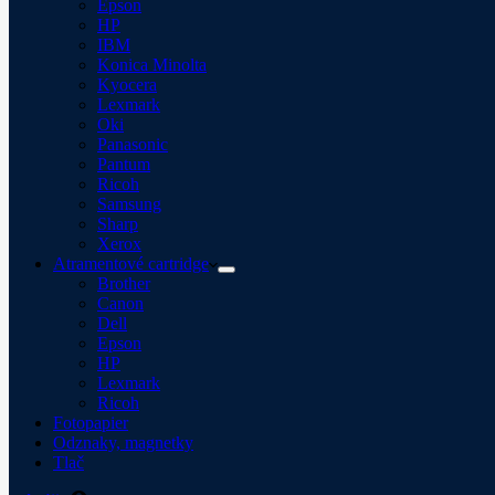
Epson
HP
IBM
Konica Minolta
Kyocera
Lexmark
Oki
Panasonic
Pantum
Ricoh
Samsung
Sharp
Xerox
Atramentové cartridge
Brother
Canon
Dell
Epson
HP
Lexmark
Ricoh
Fotopapier
Odznaky, magnetky
Tlač