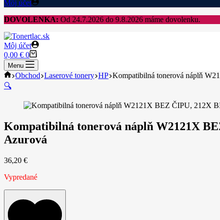
Môj účet
DOVOLENKA:
Od 24.7.2026 do 9.8.2026 máme dovolenku.
Môj účet
Shopping
0,00
€
0
cart
Menu
Home
Obchod
Laserové tonery
HP
Kompatibilná tonerová náplň W21
🔍
Kompatibilná tonerová náplň W2121X BEZ 
Azurová
36,20
€
Vypredané