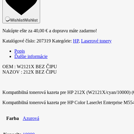
Wishlist
Wishlist
Nakúpte ešte za
40,00
€
a dopravu máte zadarmo!
Katalógové číslo:
207319
Kategórie:
HP
,
Laserové tonery
Popis
Ďalšie informácie
OEM : W2121X BEZ ČIPU
NAZOV : 212X BEZ ČIPU
Kompatibilná tonerová kazeta pre HP 212X (W2121X/cyan/10000) 
Kompatibilná tonerová kazeta pre HP Color LaserJet Enterprise M5
Farba
Azurová