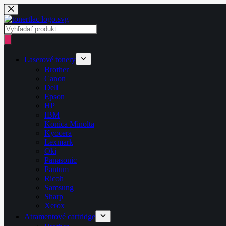
Skip
to
content
Products
search
Laserové tonery
Brother
Canon
Dell
Epson
HP
IBM
Konica Minolta
Kyocera
Lexmark
Oki
Panasonic
Pantum
Ricoh
Samsung
Sharp
Xerox
Atramentové cartridge