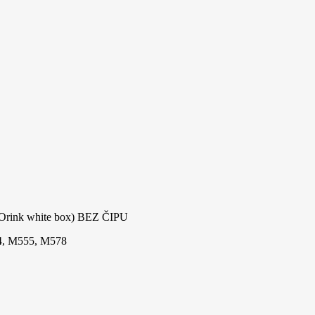
(Orink white box) BEZ ČIPU
54, M555, M578