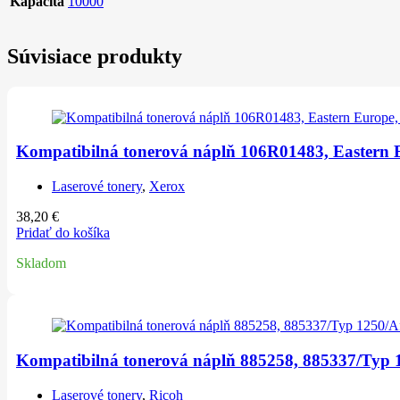
Kapacita
10000
Súvisiace produkty
Kompatibilná tonerová náplň 106R01483, Eastern Eu
Laserové tonery
,
Xerox
38,20
€
Pridať do košíka
Skladom
Kompatibilná tonerová náplň 885258, 885337/Typ 12
Laserové tonery
,
Ricoh