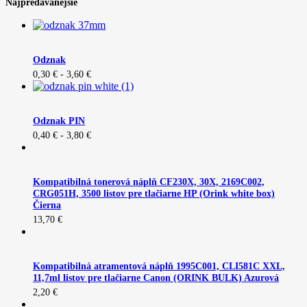
Najpredávanejšie
Odznak
0,30
€
-
3,60
€
Odznak PIN
0,40
€
-
3,80
€
Kompatibilná tonerová náplň CF230X, 30X, 2169C002,
CRG051H, 3500 listov pre tlačiarne HP (Orink white box)
Čierna
13,70
€
Kompatibilná atramentová náplň 1995C001, CLI581C XXL,
11,7ml listov pre tlačiarne Canon (ORINK BULK) Azurová
2,20
€