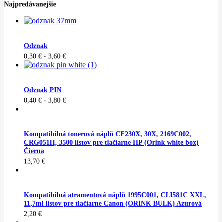
Najpredávanejšie
Odznak
0,30
€
-
3,60
€
Odznak PIN
0,40
€
-
3,80
€
Kompatibilná tonerová náplň CF230X, 30X, 2169C002,
CRG051H, 3500 listov pre tlačiarne HP (Orink white box)
Čierna
13,70
€
Kompatibilná atramentová náplň 1995C001, CLI581C XXL,
11,7ml listov pre tlačiarne Canon (ORINK BULK) Azurová
2,20
€