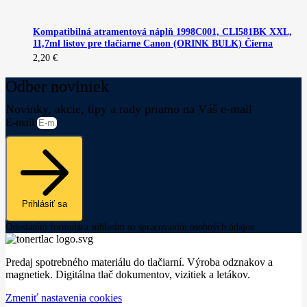
Kompatibilná atramentová náplň 1998C001, CLI581BK XXL,
11,7ml listov pre tlačiarne Canon (ORINK BULK) Čierna
2,20
€
Odber noviniek
Novinky, akcie, tipy a rady priamo na Váš e-mail
E-mail
Prihlásiť sa
Odoslaním formulára súhlasím so spracovaním osobných údajov.
Predaj spotrebného materiálu do tlačiarní. Výroba odznakov a
magnetiek. Digitálna tlač dokumentov, vizitiek a letákov.
Zmeniť nastavenia cookies