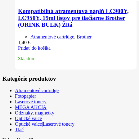
Kompatibilná atramentová náplň LC900Y,
LC950Y, 19ml listov pre tlačiarne Brother
(ORINK BULK) Žltá
Atramentové cartridge
,
Brother
1,40
€
Pridať do košíka
Skladom
Kategórie produktov
Atramentové cartridge
Fotopapier
Laserové tonery
MEGA AKCIA
Odznaky, magnetky
Optické valce
Optické valce|Laserové tonery
Tlač