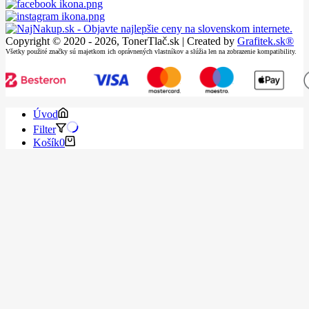
Copyright © 2020 - 2026, TonerTlač.sk | Created by
Grafitek.sk®
Všetky použité značky sú majetkom ich oprávnených vlastníkov a slúžia len na zobrazenie kompatibility.
Úvod
Filter
Košík
0