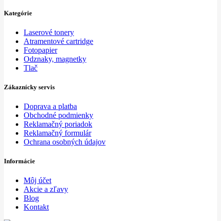
Kategórie
Laserové tonery
Atramentové cartridge
Fotopapier
Odznaky, magnetky
Tlač
Zákaznícky servis
Doprava a platba
Obchodné podmienky
Reklamačný poriadok
Reklamačný formulár
Ochrana osobných údajov
Informácie
Môj účet
Akcie a zľavy
Blog
Kontakt