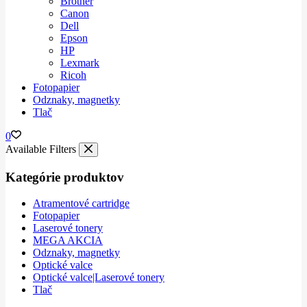
Brother
Canon
Dell
Epson
HP
Lexmark
Ricoh
Fotopapier
Odznaky, magnetky
Tlač
0
Available Filters
Kategórie produktov
Atramentové cartridge
Fotopapier
Laserové tonery
MEGA AKCIA
Odznaky, magnetky
Optické valce
Optické valce|Laserové tonery
Tlač