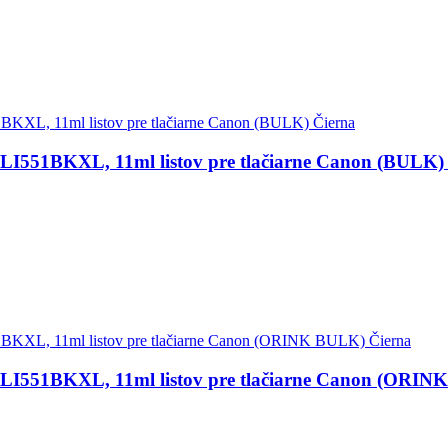
LI551BKXL, 11ml listov pre tlačiarne Canon (BULK)
LI551BKXL, 11ml listov pre tlačiarne Canon (ORIN