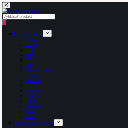
Skip
to
content
Products
search
Laserové tonery
Brother
Canon
Dell
Epson
HP
IBM
Konica Minolta
Kyocera
Lexmark
Oki
Panasonic
Pantum
Ricoh
Samsung
Sharp
Xerox
Atramentové cartridge