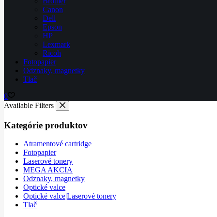
Brother
Canon
Dell
Epson
HP
Lexmark
Ricoh
Fotopapier
Odznaky, magnetky
Tlač
0
Available Filters
Kategórie produktov
Atramentové cartridge
Fotopapier
Laserové tonery
MEGA AKCIA
Odznaky, magnetky
Optické valce
Optické valce|Laserové tonery
Tlač