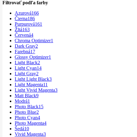
Filtrovať podľa farby
Azurová
166
Čierna
186
Purpurová
161
Žltá
163
Červená
4
Chroma Optimizer
1
Dark Gray
2
Farebná
17
Glossy Optimizer
1
Light Black
2
Light Cyan
14
Light Gray
2
Light Light Black
3
Light Magenta
11
Light Vivid Magenta
3
Matt Black
9
Modrá
1
Photo Black
15
Photo Blue
2
Photo Cyan
4
Photo Magenta
4
Šedá
10
Vivid Magenta
3