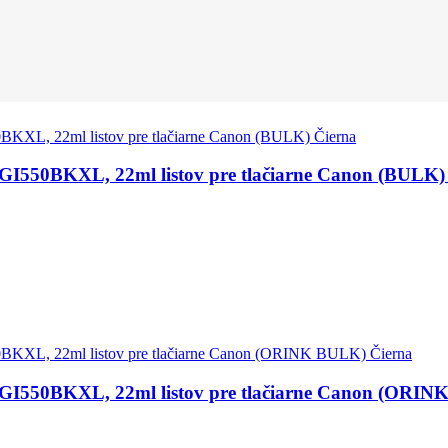
GI550BKXL, 22ml listov pre tlačiarne Canon (BULK)
PGI550BKXL, 22ml listov pre tlačiarne Canon (ORIN