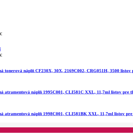
€
N
€
á tonerová náplň CF230X, 30X, 2169C002, CRG051H, 3500 listov pr
ná atramentová náplň 1995C001, CLI581C XXL, 11,7ml listov pre
ná atramentová náplň 1998C001, CLI581BK XXL, 11,7ml listov pr