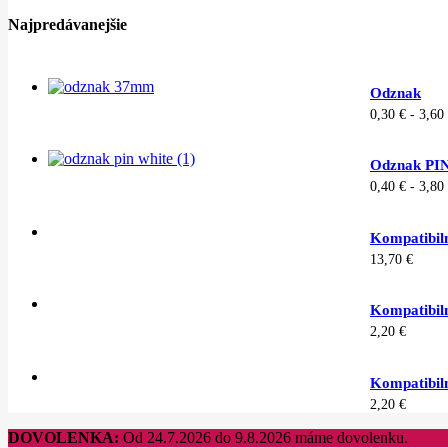
Najpredávanejšie
Odznak
0,30
€
-
3,60
Odznak PI
0,40
€
-
3,80
Kompatibiln
13,70
€
Kompatibil
2,20
€
Kompatibil
2,20
€
DOVOLENKA:
Od 24.7.2026 do 9.8.2026 máme dovolenku.